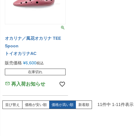
オカリナ／風花オカリナ TEE
Spoon
トイオカリナAC
販売価格
¥
6,600
税込
在庫切れ
再入荷お知らせ
11
件中
1
-
11
件表示
並び替え
価格が安い順
価格が高い順
新着順