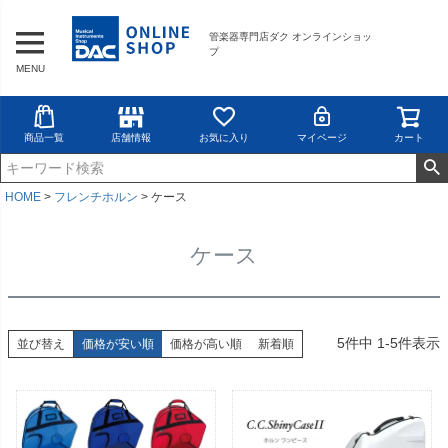
管楽器専門店ダク オンラインショッ
プ
MENU
商品一覧
店舗情報
お気に入り
マイページ
カート
HOME
フレンチホルン
ケース
ケース
5
件中
1
-
5
件表示
並び替え
価格が安い順
価格が高い順
新着順