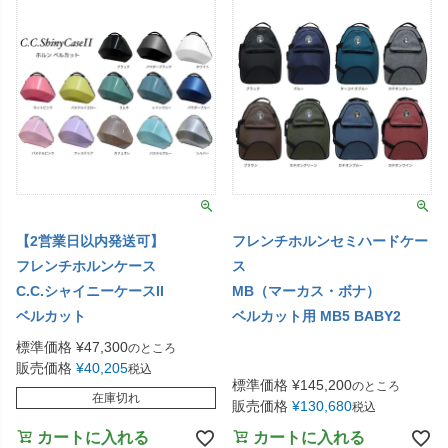
【2営業日以内発送可】
フレンチホルンセミハードケー
フレンチホルンケース
ス
C.C.シャイニーケースII
MB（マーカス・ボナ）
ベルカット
ベルカット用 MB5 BABY2
標準価格
¥
47,300
のところ
販売価格
¥
40,205
税込
標準価格
¥
145,200
のところ
在庫切れ
販売価格
¥
130,680
税込
カートに入れる
カートに入れる