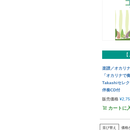
【
楽譜／オカリ
「オカリナで
Takashiセレ
伴奏CD付
販売価格
¥
2,7
カートに
並び替え
価格