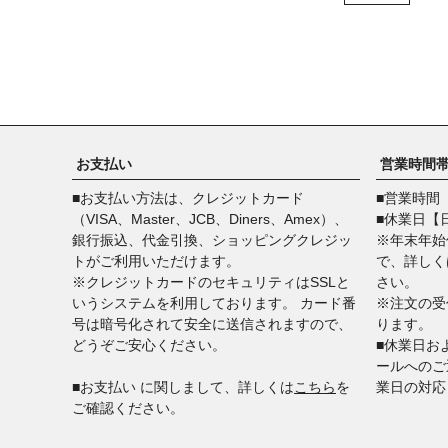
お支払い
営業時間
■お支払い方法は、クレジットカード
■営業時間【
（VISA、Master、JCB、Diners、Amex）、
■休業日【
銀行振込、代金引換、ショッピングクレジッ
※年末年始
トがご利用いただけます。
で、詳しく
※クレジットカードのセキュリティはSSLと
さい。
いうシステムを利用しております。 カード番
※注文の受
号は暗号化されて安全に送信されますので、
ります。
どうぞご安心ください。
■休業日お
ールへのご
■​​​​​​​お支払い に関しまして、詳しくは
こちら
を
業日の対応
ご確認ください。