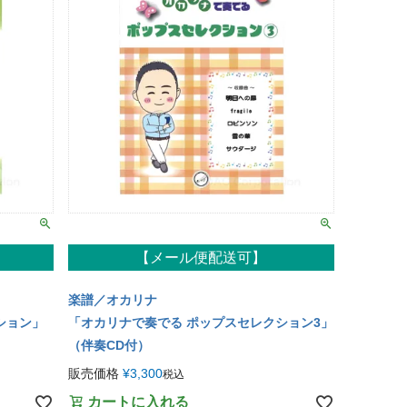
【メール便配送可】
楽譜／オカリナ
ション」
「オカリナで奏でる ポップスセレクション3」
（伴奏CD付）
販売価格
¥
3,300
税込
カートに入れる