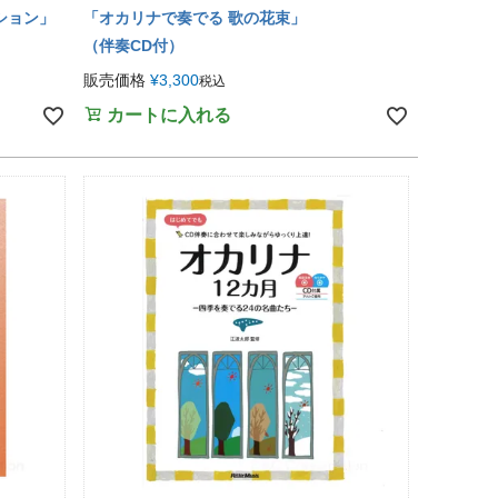
ション」
「オカリナで奏でる 歌の花束」
（伴奏CD付）
販売価格
¥
3,300
税込
カートに入れる