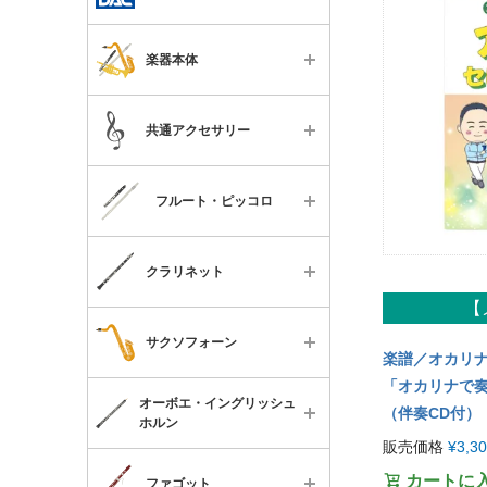
すべて
楽器本体
木管楽器用グッズ
すべて
金管楽器用グッズ
共通アクセサリー
フルート
全パート共通グッズ
すべて
ピッコロ
《DAC主催》コンサートチケ
フルート・ピッコロ
ット
便利なグッズ
B♭クラリネット
すべて
チューナー・メトロノーム
特殊管クラリネット
クラリネット
楽器本体
譜面台
【
バスクラリネット
すべて
ケースカバー・バッグ
メンテナンス用品
サクソフォーン
ソプラノサックス
楽譜／オカリ
楽器本体
スタンド類
書籍
「オカリナで奏
アルトサックス
すべて
オーボエ・イングリッシュ
ケースカバー・ケース
（伴奏CD付）
メンテナンス用品
チケット
ホルン
テナーサックス
楽器本体
リガチャー・キャップ・マウ
販売価格
¥
3,3
便利なグッズ
スピース
すべて
バリトンサックス
ケース
カートに
ファゴット