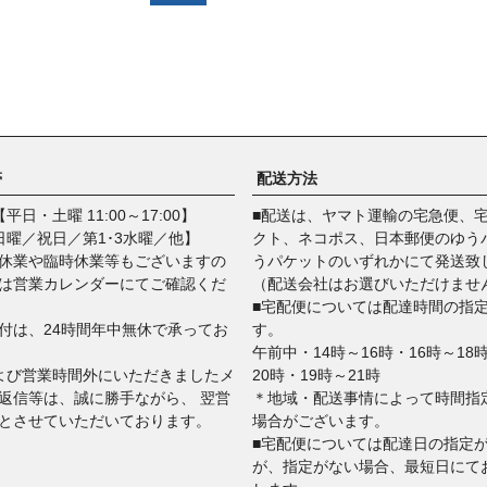
帯
配送方法
平日・土曜 11:00～17:00】
■配送は、ヤマト運輸の宅急便、
日曜／祝日／第1･3水曜／他】
クト、ネコポス、日本郵便のゆう
休業や臨時休業等もございますの
うパケットのいずれかにて発送致
は営業カレンダーにてご確認くだ
（配送会社はお選びいただけませ
■宅配便については配達時間の指
付は、24時間年中無休で承ってお
す。
午前中・14時～16時・16時～18
よび営業時間外にいただきましたメ
20時・19時～21時
返信等は、誠に勝手ながら、 翌営
＊地域・配送事情によって時間指
とさせていただいております。
場合がございます。
■宅配便については配達日の指定
が、指定がない場合、最短日にて