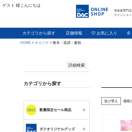
並び順
ゲスト 様こんにちは
新着順
登録順
管楽器専門店
ラインショッ
価格が安い順
価格が高い順
優先度順
カテゴリから探す
店舗情報
お気に入り
レビュー順
キーワードヒット順
HOME
オカリナ
教本・楽譜・書籍
検索
詳細検索
カテゴリから探す
並び替え
価格
数量限定セール商品
すべて
ダクオリジナルグッズ