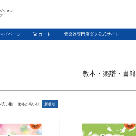
ダク オン
プ
マイページ
カート
管楽器専門店ダク公式サイト
検索
教本・楽譜・書籍
が安い順
価格が高い順
新着順