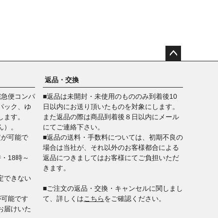
ペー
ジト
返品・交換
ップ
宅急便コンパ
■返品は未開封・未使用のもののみ到着後10
へ
パック、ゆ
日以内にお送り頂いたものを対象にします。
します。
また返品の際は商品到着後８日以内にメール
ん）。
にてご連絡下さい。
定が可能で
■返品の送料・手数料については、初期不良の
場合は当社が、それ以外のお客様都合による
時・18時～
返品につきましてはお客様にてご負担いただ
きます。
定できない
■ご注文の返品・交換・キャンセルに関しまし
が可能です
て、詳しくは
こちら
をご確認ください。
お届けいた