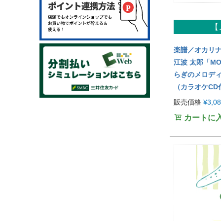
トロンボーン
チューバ
フレンチホルン
【
吹奏楽・アンサンブル
ユーフォニアム・チューバ
楽譜／オカリ
ジャズバンド
金管アンサンブル
江波 太郎「M
らぎのメロデ
木管アンサンブル
（カラオケCD
オカリナ
販売価格
¥
3,0
音楽書籍
カートに