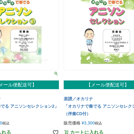
メール便配送可】
【メール便配送可】
ナ
楽譜／オカリナ
でる アニソンセレクション2」
「オカリナで奏でる アニソンセレク
（伴奏CD付）
00
販売価格
¥
3,300
税込
税込
入れる
カートに入れる