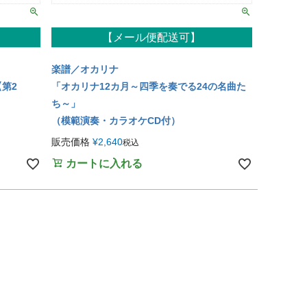
【メール便配送可】
楽譜／オカリナ
第2
「オカリナ12カ月～四季を奏でる24の名曲た
ち～」
（模範演奏・カラオケCD付）
販売価格
¥
2,640
税込
カートに入れる