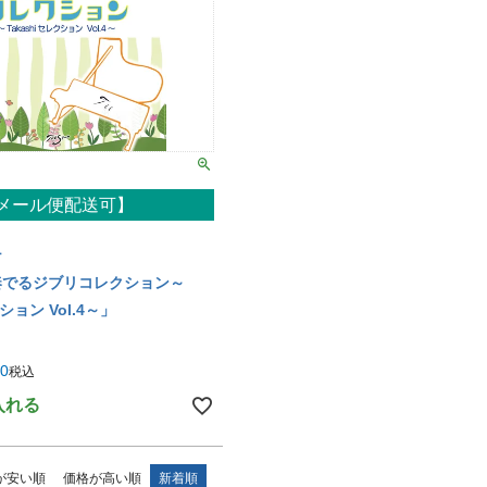
メール便配送可】
ナ
奏でるジブリコレクション～
クション Vol.4～」
50
税込
入れる
が安い順
価格が高い順
新着順