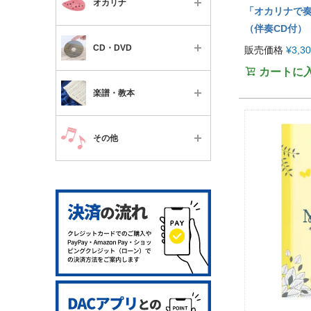
メンテナンス用品
オカリナ
便利なグッズ
「オカリナで奏
パーツ
チケット
メンテナンス用品
ミュート
（伴奏CD付）
パーツ
すべて
教本・楽譜・書籍
ミュート
CD・DVD
販売価格
¥
3,3
便利なグッズ
教本・楽譜・書籍
楽器本体
チケット
カートに
便利なグッズ
パーツ
すべて
チケット
教本・楽譜・書籍
楽譜・教本
パーツ
教本・楽譜・書籍
フルート・ピッコロ
教本・楽譜・書籍
すべて
チケット
クラリネット
その他
チケット
フルート・ピッコロ
サクソフォーン
すべて
クラリネット
オーボエ
サクソフォーン
ファゴット
オーボエ・イングリッシュホ
トランペット
ルン
トロンボーン
ファゴット
フレンチホルン
トランペット
ユーフォニアム