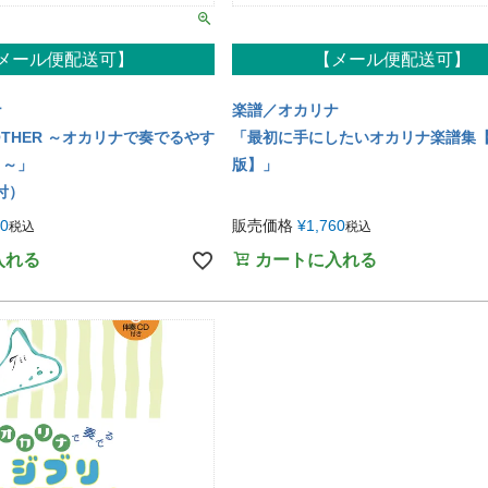
メール便配送可】
【メール便配送可】
ナ
楽譜／オカリナ
OTHER ～オカリナで奏でるやす
「最初に手にしたいオカリナ楽譜集【
ィ～」
版】」
付）
80
販売価格
¥
1,760
税込
税込
入れる
カートに入れる