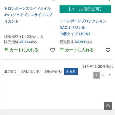
トロンボーンスライドオイル
【メール便配送可】
J's（ジェイズ）スライドルブ
トロンボーンプロテクション
リカント
DACオリジナル
巾着タイプ TBPRT
標準価格
¥
1,430
のところ
販売価格
¥
1,144
販売価格
¥
3,960
税込
税込
カートに入れる
カートに入れる
31
件中
1
-
20
件表示
並び替え
価格が安い順
価格が高い順
新着順
1
2
ペー