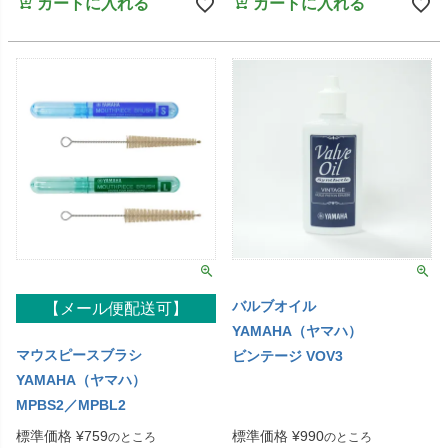
カートに入れる
カートに入れる
バルブオイル
【メール便配送可】
YAMAHA（ヤマハ）
マウスピースブラシ
ビンテージ VOV3
YAMAHA（ヤマハ）
MPBS2／MPBL2
標準価格
¥
759
標準価格
¥
990
のところ
のところ