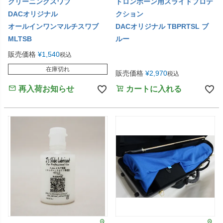
クリーニングスワブ
トロンボーン用スライドプロテ
DACオリジナル
クション
オールインワンマルチスワブ
DACオリジナル TBPRTSL ブ
MLTSB
ルー
販売価格
¥
1,540
税込
在庫切れ
販売価格
¥
2,970
税込
再入荷お知らせ
カートに入れる