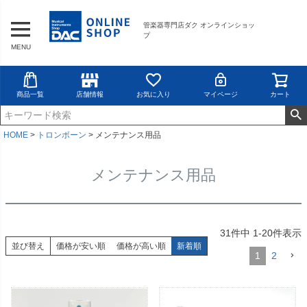
管楽器専門店ダク オンラインショッ
プ
MENU
商品一覧
店舗情報
お気に入り
マイページ
カート
HOME
トロンボーン
メンテナンス用品
メンテナンス用品
31
件中
1
-
20
件表示
並び替え
価格が安い順
価格が高い順
新着順
1
2