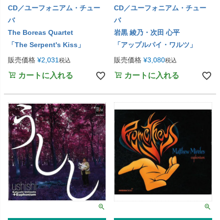
CD／ユーフォニアム・チュー
CD／ユーフォニアム・チュー
バ
バ
The Boreas Quartet
岩黒 綾乃・次田 心平
「The Serpent's Kiss」
「アップルパイ・ワルツ」
販売価格
¥
2,031
販売価格
¥
3,080
税込
税込
カートに入れる
カートに入れる