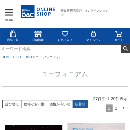
管楽器専門店ダク オンラインショッ
プ
MENU
商品一覧
店舗情報
お気に入り
マイページ
カート
HOME
CD・DVD
ユーフォニアム
ユーフォニアム
27
件中
1
-
20
件表示
並び替え
価格が安い順
価格が高い順
新着順
1
2