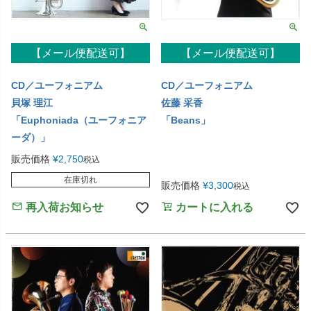
【メール便配送可】
【メール便配送可】
CD／ユーフォニアム
CD／ユーフォニアム
貝塚 理江
佐藤 采香
「Euphoniada（ユーフォニア
「Beans」
ーダ）」
販売価格
¥
2,750
税込
在庫切れ
販売価格
¥
3,300
税込
再入荷お知らせ
カートに入れる