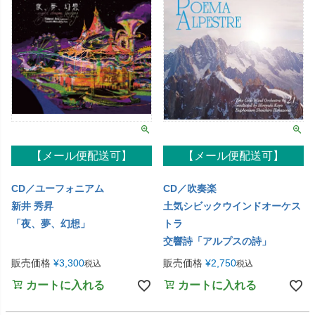
【メール便配送可】
【メール便配送可】
CD／ユーフォニアム
CD／吹奏楽
新井 秀昇
土気シビックウインドオーケス
「夜、夢、幻想」
トラ
交響詩「アルプスの詩」
販売価格
¥
3,300
販売価格
¥
2,750
税込
税込
カートに入れる
カートに入れる