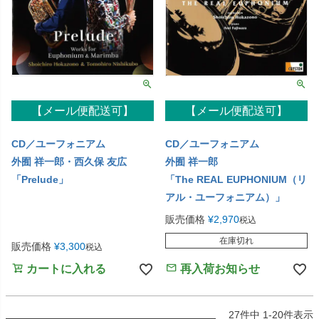
【メール便配送可】
【メール便配送可】
CD／ユーフォニアム
CD／ユーフォニアム
外囿 祥一郎・西久保 友広
外囿 祥一郎
「Prelude」
「The REAL EUPHONIUM（リ
アル・ユーフォニアム）」
販売価格
¥
2,970
税込
在庫切れ
販売価格
¥
3,300
税込
カートに入れる
再入荷お知らせ
27
件中
1
-
20
件表示