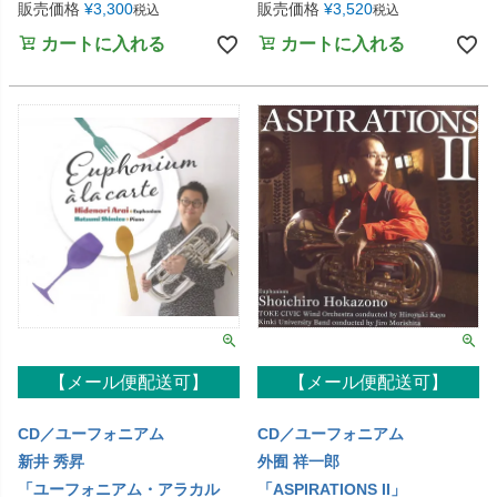
販売価格
¥
3,300
販売価格
¥
3,520
税込
税込
カートに入れる
カートに入れる
【メール便配送可】
【メール便配送可】
CD／ユーフォニアム
CD／ユーフォニアム
新井 秀昇
外囿 祥一郎
「ユーフォニアム・アラカル
「ASPIRATIONS II」