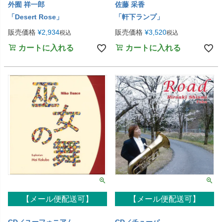
外囿 祥一郎
佐藤 采香
「Desert Rose」
「軒下ランプ」
販売価格
¥
2,934
販売価格
¥
3,520
税込
税込
カートに入れる
カートに入れる
【メール便配送可】
【メール便配送可】