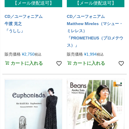
【メール便配送可】
【メール便配送可】
CD／ユーフォニアム
CD／ユーフォニアム
牛渡 克之
Matthew Mireles（マシュー・
「うしし」
ミレレス）
「PROMETHEUS（プロメテウ
ス）」
販売価格
¥
2,750
販売価格
¥
1,994
税込
税込
カートに入れる
カートに入れる