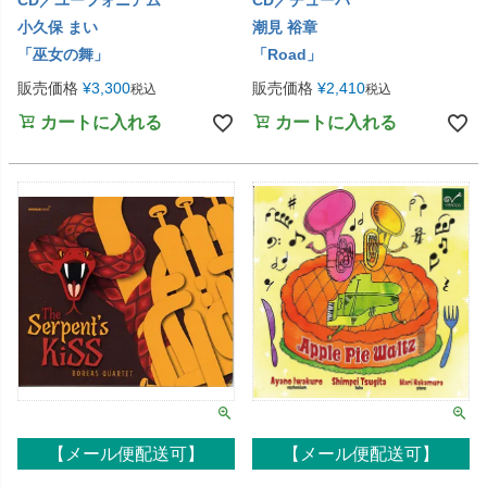
CD／ユーフォニアム
CD／チューバ
小久保 まい
潮見 裕章
「巫女の舞」
「Road」
販売価格
¥
3,300
販売価格
¥
2,410
税込
税込
カートに入れる
カートに入れる
【メール便配送可】
【メール便配送可】