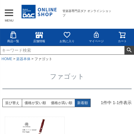
管楽器専門店ダク オンラインショッ
プ
MENU
商品一覧
店舗情報
お気に入り
マイページ
カート
HOME
楽器本体
ファゴット
ファゴット
1
件中
1
-
1
件表示
並び替え
価格が安い順
価格が高い順
新着順