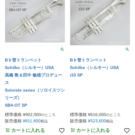
B♭管トランペット
B♭管トランペット
Schilke（シルキー）USA
Schilke（シルキー）USA
高橋 敦＆田中 敏雄プロデュー
i33 SP
ス
Soloiste series（ソロイスツシ
リーズ）
SB4-OT SP
標準価格
¥
902,000
標準価格
¥
616,000
のところ
のところ
販売価格
¥
811,800
販売価格
¥
523,600
税込
税込
カートに入れる
カートに入れる