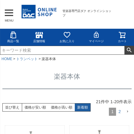
管楽器専門店ダク オンラインショッ
プ
MENU
商品一覧
店舗情報
お気に入り
マイページ
カート
HOME
トランペット
楽器本体
楽器本体
21
件中
1
-
20
件表示
並び替え
価格が安い順
価格が高い順
新着順
1
2