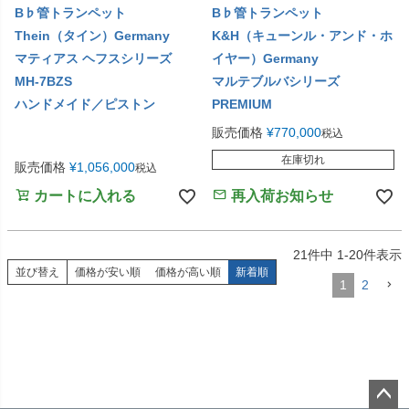
B♭管トランペット
B♭管トランペット
Thein（タイン）Germany
K&H（キューンル・アンド・ホ
マティアス ヘフスシリーズ
イヤー）Germany
MH-7BZS
マルテブルバシリーズ
ハンドメイド／ピストン
PREMIUM
販売価格
¥
770,000
税込
在庫切れ
販売価格
¥
1,056,000
税込
カートに入れる
再入荷お知らせ
21
件中
1
-
20
件表示
並び替え
価格が安い順
価格が高い順
新着順
1
2