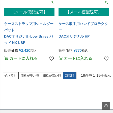
【メール便配送可】
【メール便配送可】
ケースストラップ用ショルダー
ケース取手用ハンドプロテクタ
パッド
ー
DACオリジナル Low Brass パ
DACオリジナル HP
ッド NX-LBP
販売価格
¥
2,420
販売価格
¥
770
税込
税込
カートに入れる
カートに入れる
18
件中
1
-
18
件表示
並び替え
価格が安い順
価格が高い順
新着順
ペー