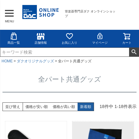
管楽器専門店ダク オンラインショッ
プ
MENU
商品一覧
店舗情報
お気に入り
マイページ
カート
HOME
ダクオリジナルグッズ
全パート共通グッズ
全パート共通グッズ
18
件中
1
-
18
件表示
並び替え
価格が安い順
価格が高い順
新着順