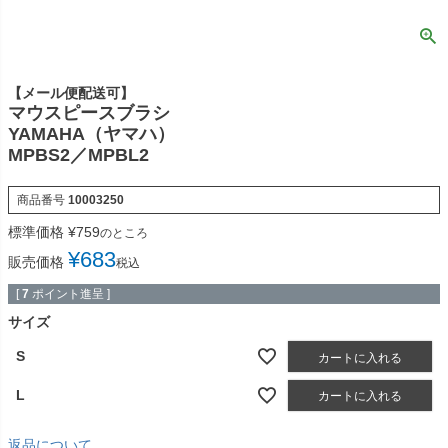
【メール便配送可】
マウスピースブラシ
YAMAHA（ヤマハ）
MPBS2／MPBL2
商品番号
10003250
標準価格
¥
759
のところ
¥
683
販売価格
税込
[
7
ポイント進呈 ]
サイズ
S
カートに入れる
L
カートに入れる
返品について