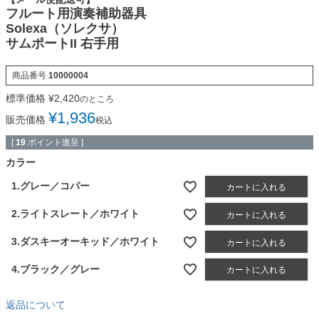
フルート用演奏補助器具
Solexa（ソレクサ）
サムポートII 右手用
商品番号
10000004
標準価格
¥
2,420
のところ
¥
1,936
販売価格
税込
[
19
ポイント進呈 ]
カラー
1.グレー／コパー
カートに入れる
2.ライトスレート／ホワイト
カートに入れる
3.ダスキーオーキッド／ホワイト
カートに入れる
4.ブラック／グレー
カートに入れる
返品について