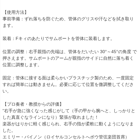
【使用方法】
事前準備：ずれ落ちを防ぐため、管体のグリスや汗などを拭き取り
ます。
装着：Fキィのあたりでサムポートを管体に装着します。
位置の調整：右手親指の先端は、管体をだいたい 30°～45°の角度 で
押さえます。サムポートのアームが親指のサイドに自然に落ち着く
位置に調整します。
固定：管体に接する面は柔らかいプラスチック製のため、一度固定
すれば簡単には動きません。必要に応じて位置を微調整してくださ
い。
【プロ奏者・教授からの評価】
“右手が急に強くなった感じがして（手の甲から腕へと、しっかりと
した真直ぐなラインになり）緊張が取れました！
楽器がはりかに軽く感じられ、右手の指が柔軟に動くようになりま
した。
エミリー・バイノン（ロイヤルコンセルトへボウ管弦楽団首席）