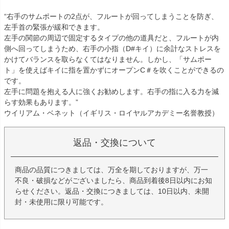
“右手のサムポートの2点が、フルートが回ってしまうことを防ぎ、
左手首の緊張が緩和できます。
左手の関節の周辺で固定するタイプの他の道具だと、フルートが内
側へ回ってしまうため、右手の小指（D#キイ）に余計なストレスを
かけてバランスを取らなくてはなりません。しかし、「サムポー
ト」を使えばキイに指を置かずにオープンC＃を吹くことができるの
です。
左手に問題を抱える人に強くお勧めします。右手の指に入る力を減
らす効果もあります。”
ウイリアム・ベネット（イギリス・ロイヤルアカデミー名誉教授）
返品・交換について
商品の品質につきましては、万全を期しておりますが、万一
不良・破損などがございましたら、商品到着後8日以内にお知
らせください。返品・交換につきましては、10日以内、未開
封・未使用に限り可能です。