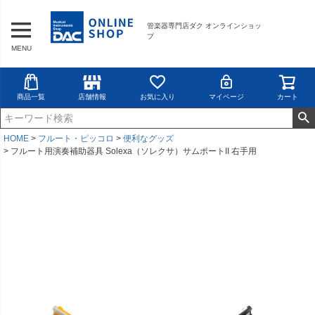
管楽器専門店ダク オンラインショッ
プ
MENU
商品一覧
店舗情報
お気に入り
マイページ
カート
HOME
フルート・ピッコロ
便利なグッズ
フルート用演奏補助器具 Solexa（ソレクサ）サムポートII 右手用