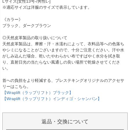
Lサイズ[女性13号-/男性L-]
※適応サイズは洋服のサイズで表示しています。
《カラー》
ブラック、ダークブラウン
◎天然皮革製品の取り扱いについて
天然皮革製品は、摩擦・汗・水濡れによって、衣料品等への色落ち
やシミになることがございますので、十分ご注意ください。汗や水
がしみ込んだ場合、乾いたやわらかい布ですばやく水分を拭き取
り、直射日光の当たらない風通しの良い場所で乾燥させてくださ
い。
首への負担をより軽減する、ブレステキングオリジナルのアクセサ
リーはこちら。
【Wraplift（ラップリフト）ブラック】
【Wraplift（ラップリフト）インディゴ・シャンパン】
返品・交換について