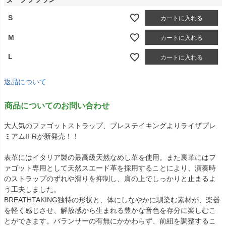
S
カートに入れる
M
カートに入れる
L
カートに入れる
返品について
商品についてのお問い合わせ
大人気のファゴットストラップ、ブレステイキングよりライザプレ
ミアムII-Rが新発売！！
表革にはイタリア製の最高級天然なめし革を使用。また裏革にはフ
ァゴット専用として天然スエード革を採用することにより、演奏時
のストラップのずれや滑りを抑制し、肩の上でしっかりと止まるよ
う工夫しました。
BREATHTAKING独特の形状と、体にしなやかに馴染む素材が、楽器
を軽く感じさせ、解放感から生まれる豊かな音色を存分に楽しむこ
とができます。バランサーの有無にかかわらず、前紐を調整するこ