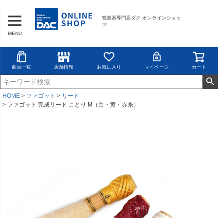
管楽器専門店ダク オンラインショッ
プ
MENU
商品一覧
店舗情報
お気に入り
マイページ
カート
HOME
ファゴット
リード
ファゴット 完成リード ことり M（白・黄・赤糸）