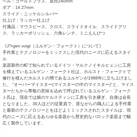
ベル：ゴールドブラス、直径240mm
ボア：14.27mm
スライド：ニッケルシルバー
仕上げ：ラッカー仕上げ
付属品：マウスピース、クロス、スライドオイル、スライドグリ
ス、ラッカーポリッシュ、六角レンチ、ミニえんぴつ
《J?rgen voigt（ユルゲン・フォークト）について》
手作業とテクノロジーをミックスした現代のニーズに応えるスタイ
ル
楽器製作の町で知られているドイツ・マルクノイキルヒェンに工房
を構えているユルゲン・フォークト社は、ホルスト・フォークトで
修行を積んだホルストの甥であるユルゲンが1988年に立ち上げまし
た。 ”オーバーマイスター(マイスターの中のマイスター)”と、マイス
ターたちから尊敬の意味を込めて呼ばれているユルゲン・フォーク
ト氏は、現在では娘のケルスティンに工房を引き継ぎ、自身は会長
となりました。30人ほどの従業員で、昔ながらの職人による手作業
と最新のテクノロジーとをほどよくミックスされたスタイルは、現
代のニーズに応えるあらゆる楽器から歴史的なバロック楽器まで幅
広く製作しています。