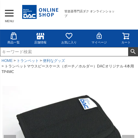
管楽器専門店ダク オンラインショッ
プ
MENU
商品一覧
店舗情報
お気に入り
マイページ
カート
HOME
トランペット
便利なグッズ
トランペットマウスピースケース（ポーチ／ホルダー）DACオリジナル 4本用
TP4MC