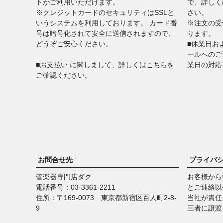
トがご利用いただけます。
で、詳しく
※クレジットカードのセキュリティはSSLと
さい。
いうシステムを利用しております。 カード番
※注文の受
号は暗号化されて安全に送信されますので、
ります。
どうぞご安心ください。
■休業日お
ールへのご
■​​​​​​​お支払い に関しまして、詳しくは
こちら
を
業日の対応
ご確認ください。
お問合せ先
プライバ
管楽器専門店ダク
お客様から
電話番号：03-3361-2211
とご連絡以
住所：〒169-0073 東京都新宿区百人町2-8-
当社が責任
9
三者に譲渡