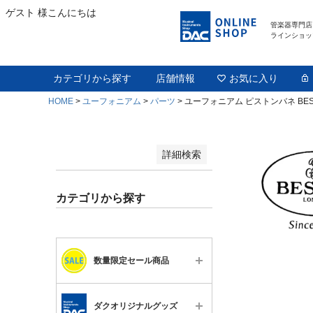
並び順
ゲスト 様こんにちは
新着順
登録順
管楽器専門店
ラインショッ
価格が安い順
価格が高い順
優先度順
カテゴリから探す
店舗情報
お気に入り
レビュー順
キーワードヒット順
HOME
ユーフォニアム
パーツ
ユーフォニアム ピストンバネ BES
検索
詳細検索
カテゴリから探す
数量限定セール商品
すべて
ダクオリジナルグッズ