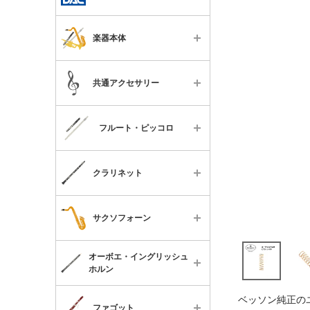
すべて
楽器本体
木管楽器用グッズ
すべて
金管楽器用グッズ
共通アクセサリー
フルート
全パート共通グッズ
すべて
ピッコロ
《DAC主催》コンサートチケ
フルート・ピッコロ
ット
便利なグッズ
B♭クラリネット
すべて
チューナー・メトロノーム
特殊管クラリネット
クラリネット
楽器本体
譜面台
バスクラリネット
すべて
ケースカバー・バッグ
メンテナンス用品
サクソフォーン
ソプラノサックス
楽器本体
スタンド類
書籍
アルトサックス
すべて
オーボエ・イングリッシュ
ケースカバー・ケース
メンテナンス用品
チケット
ホルン
テナーサックス
楽器本体
リガチャー・キャップ・マウ
便利なグッズ
スピース
すべて
ベッソン純正の
バリトンサックス
ケース
ファゴット