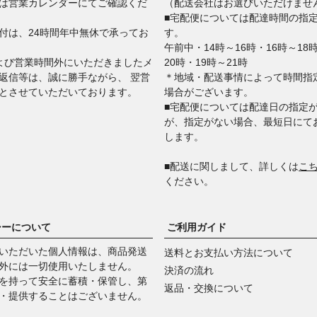
は営業カレンダーにてご確認くだ
（配送会社はお選びいただけませ
■宅配便については配達時間の指
付は、24時間年中無休で承ってお
す。
午前中・14時～16時・16時～18
よび営業時間外にいただきましたメ
20時・19時～21時
返信等は、誠に勝手ながら、 翌営
＊地域・配送事情によって時間指
とさせていただいております。
場合がございます。
■宅配便については配達日の指定
が、指定がない場合、最短日にて
します。
■​​​​​​​配送に関しまして、詳しくは
こ
ください。
シーについて
ご利用ガイド
いただいた個人情報は、商品発送
送料とお支払い方法について
外には一切使用いたしません。
決済の流れ
を持って安全に蓄積・保管し、第
返品・交換について
・提供することはございません。