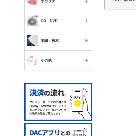
メンテナンス用品
オカリナ
便利なグッズ
パーツ
チケット
メンテナンス用品
ミュート
パーツ
すべて
教本・楽譜・書籍
ミュート
CD・DVD
便利なグッズ
教本・楽譜・書籍
楽器本体
チケット
便利なグッズ
パーツ
すべて
チケット
教本・楽譜・書籍
楽譜・教本
パーツ
教本・楽譜・書籍
フルート・ピッコロ
教本・楽譜・書籍
すべて
チケット
クラリネット
その他
チケット
フルート・ピッコロ
サクソフォーン
すべて
クラリネット
オーボエ
サクソフォーン
ファゴット
オーボエ・イングリッシュホ
トランペット
ルン
トロンボーン
ファゴット
フレンチホルン
トランペット
ユーフォニアム