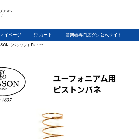
ダク オン
プ
マイページ
カート
管楽器専門店ダク公式サイト
検索
SON（ベッソン）France