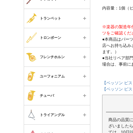
教本・楽譜・書籍
リード
楽器本体
オーボエ
マウスピース
内容量：1個（
チケット
すべて
リードケース
ケースカバー・ケース
イングリッシュホルン
リガチャー・キャップ
トランペット
楽器本体
スタンド類
※楽器の製造年
リード
ファゴット
リード
すべて
ツをご確認くだ
ケース
マウスピースパッチ
リードケース
トロンボーン
●本商品はパー
トランペット
リードケース
楽器本体
店へお持ち込み
リード
メンテナンス用品
スタンド類
コルネット・
ストラップ
ます。）
すべて
ケース
フリューゲルホルン
リードケース
フレンチホルン
●当社リペア部
便利なグッズ
メンテナンス用品
スタンド類
楽器本体
場合は、事前に
マウスピース
アルトトロンボーン
スタンド類
教本・楽譜・書籍
便利なグッズ
すべて
マウスピースパッチ
ケース
ミュート
ユーフォニアム
テナートロンボーン
メンテナンス用品
チケット
教本・楽譜・書籍
楽器本体
【ベッソン ピ
メンテナンス用品
マウスピース
スタンド類
テナーバストロンボーン
【ベッソン ピ
便利なグッズ
すべて
チケット
ケース
便利なグッズ
ミュート
チューバ
メンテナンス用品
バストロンボーン
教本・楽譜・書籍
楽器本体
マウスピース
教本・楽譜・書籍
スタンド類
便利なグッズ
すべて
フレンチホルン
チケット
ケース
ミュート
トライアングル
チケット
メンテナンス用品
商品の品質
パーツ
楽器本体
ユーフォニアム
マウスピース
ざいましたら
メンテナンス用品
便利なグッズ
すべて
教本・楽譜・書籍
マウスピース
ては、10日
チューバ