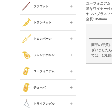
スピース
すべて
ユーフォニアム
バリトンサックス
ケース
ファゴット
教本・楽譜・書籍
適なワイヤー付
リード
楽器本体
オーボエ
マウスピース
ヤマハブラスソ
チケット
すべて
全長1350mm
リードケース
ケースカバー・ケース
イングリッシュホルン
リガチャー・キャップ
トランペット
楽器本体
スタンド類
リード
ファゴット
リード
すべて
ケース
マウスピースパッチ
リードケース
トロンボーン
トランペット
リードケース
楽器本体
商品の品質
リード
メンテナンス用品
スタンド類
コルネット・
ざいましたら
ストラップ
すべて
ケース
フリューゲルホルン
リードケース
フレンチホルン
ては、10日
便利なグッズ
メンテナンス用品
スタンド類
楽器本体
マウスピース
アルトトロンボーン
スタンド類
教本・楽譜・書籍
便利なグッズ
すべて
マウスピースパッチ
ケース
ミュート
ユーフォニアム
テナートロンボーン
メンテナンス用品
チケット
教本・楽譜・書籍
楽器本体
メンテナンス用品
マウスピース
スタンド類
テナーバストロンボーン
便利なグッズ
すべて
チケット
ケース
便利なグッズ
ミュート
チューバ
メンテナンス用品
バストロンボーン
教本・楽譜・書籍
楽器本体
マウスピース
教本・楽譜・書籍
スタンド類
便利なグッズ
すべて
フレンチホルン
チケット
ケース
ミュート
トライアングル
チケット
メンテナンス用品
パーツ
楽器本体
ユーフォニアム
マウスピース