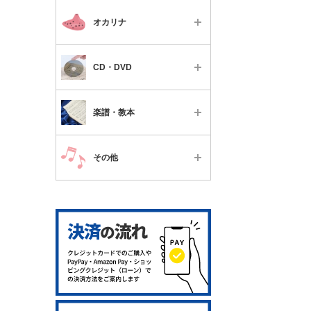
メンテナンス用品
便利なグッズ
すべて
教本・楽譜・書籍
マウスピース
チューバ
メンテナンス用品
オカリナ
便利なグッズ
パーツ
チケット
メンテナンス用品
ミュート
パーツ
すべて
教本・楽譜・書籍
ミュート
CD・DVD
便利なグッズ
教本・楽譜・書籍
楽器本体
チケット
便利なグッズ
パーツ
すべて
チケット
教本・楽譜・書籍
楽譜・教本
パーツ
教本・楽譜・書籍
フルート・ピッコロ
教本・楽譜・書籍
すべて
チケット
クラリネット
その他
チケット
フルート・ピッコロ
サクソフォーン
すべて
クラリネット
オーボエ
サクソフォーン
ファゴット
オーボエ・イングリッシュホ
トランペット
ルン
トロンボーン
ファゴット
フレンチホルン