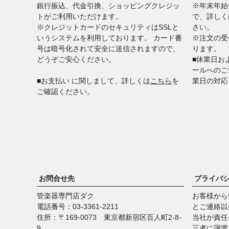
銀行振込、代金引換、ショッピングクレジッ
※年末年始
トがご利用いただけます。
で、詳しく
※クレジットカードのセキュリティはSSLと
さい。
いうシステムを利用しております。 カード番
※注文の受
号は暗号化されて安全に送信されますので、
ります。
どうぞご安心ください。
■休業日お
ールへのご
■​​​​​​​お支払い に関しまして、詳しくは
こちら
を
業日の対応
ご確認ください。
お問合せ先
プライバ
管楽器専門店ダク
お客様から
電話番号：03-3361-2211
とご連絡以
住所：〒169-0073 東京都新宿区百人町2-8-
当社が責任
9
三者に譲渡