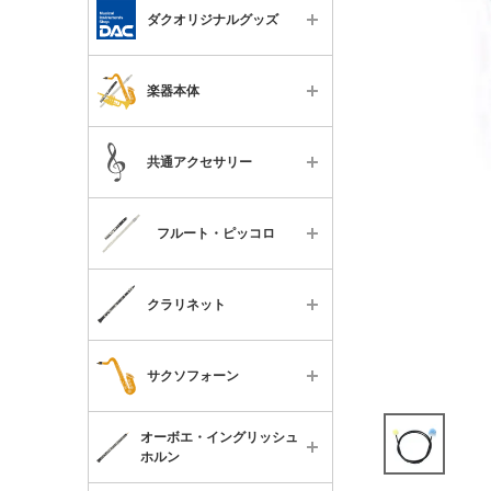
ダクオリジナルグッズ
すべて
楽器本体
木管楽器用グッズ
すべて
金管楽器用グッズ
共通アクセサリー
フルート
全パート共通グッズ
すべて
ピッコロ
《DAC主催》コンサートチケ
フルート・ピッコロ
ット
便利なグッズ
B♭クラリネット
すべて
チューナー・メトロノーム
特殊管クラリネット
クラリネット
楽器本体
譜面台
バスクラリネット
すべて
ケースカバー・バッグ
メンテナンス用品
サクソフォーン
ソプラノサックス
楽器本体
スタンド類
書籍
アルトサックス
すべて
オーボエ・イングリッシュ
ケースカバー・ケース
メンテナンス用品
チケット
ホルン
テナーサックス
楽器本体
リガチャー・キャップ・マウ
便利なグッズ