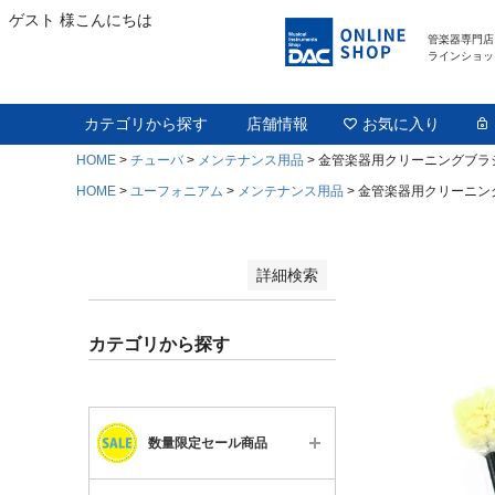
ゲスト 様こんにちは
管楽器専門店
並び順
ラインショッ
新着順
登録順
価格が安い順
価格が高い順
カテゴリから探す
店舗情報
お気に入り
優先度順
レビュー順
HOME
チューバ
メンテナンス用品
金管楽器用クリーニングブラシ 
キーワードヒット順
HOME
ユーフォニアム
メンテナンス用品
金管楽器用クリーニング
検索
詳細検索
カテゴリから探す
数量限定セール商品
すべて