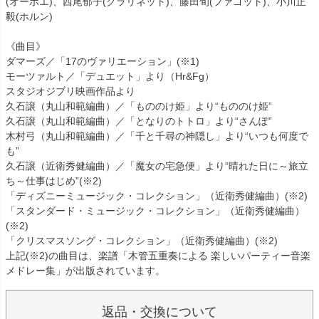
(オーボエ)、西尾郁子(クラリネット)、藤田旬(ファゴット)、小川正
毅(ホルン)
《曲目》
ダマーズ／「17のヴァリエーション」(※1)
モーツァルト／「デュエット」より（Hr&Fg）
スタジオジブリ映画作品より
久石譲（丸山和範編曲）／「もののけ姫」より“もののけ姫”
久石譲（丸山和範編曲）／「となりのトトロ」より“さんぽ”
木村弓（丸山和範編曲）／「千と千尋の神隠し」より“いつも何度で
も”
久石譲（近衛秀健編曲）／「魔女の宅急便」より“晴れた日に～旅立
ち～仕事はじめ”(※2)
「ディズニーミュージック・コレクション」（近衛秀健編曲）(※2)
「スタンダード・ミュージック・コレクション」（近衛秀健編曲）
(※2)
「クリスマスソング・コレクション」（近衛秀健編曲）(※2)
上記(※2)の曲目は、楽譜「木管五重奏による 楽しいパーティー音楽
メドレー集」が出版されています。
返品・交換について