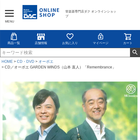
管楽器専門店ダク オンラインショッ
プ
MENU
商品一覧
店舗情報
お気に入り
マイページ
カート
HOME
CD・DVD
オーボエ
CD／オーボエ GARDEN WINDS（山本 直人）「Remembrance」