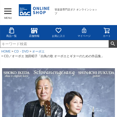
管楽器専門店ダク オンラインショッ
プ
MENU
商品一覧
店舗情報
お気に入り
マイページ
カート
HOME
CD・DVD
オーボエ
CD／オーボエ 池田昭子「白鳥の歌 オーボエとギターのための作品集」