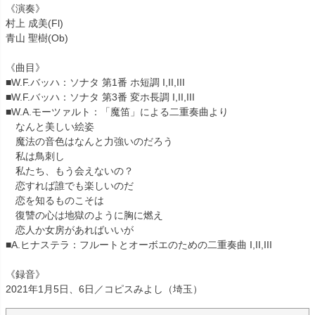
《演奏》
村上 成美(Fl)
青山 聖樹(Ob)
《曲目》
■W.F.バッハ：ソナタ 第1番 ホ短調 I,II,III
■W.F.バッハ：ソナタ 第3番 変ホ長調 I,II,III
■W.A.モーツァルト：「魔笛」による二重奏曲より
なんと美しい絵姿
魔法の音色はなんと力強いのだろう
私は鳥刺し
私たち、もう会えないの？
恋すれば誰でも楽しいのだ
恋を知るものこそは
復讐の心は地獄のように胸に燃え
恋人か女房があればいいが
■A.ヒナステラ：フルートとオーボエのための二重奏曲 I,II,III
《録音》
2021年1月5日、6日／コピスみよし（埼玉）