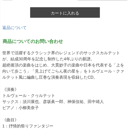
カートに入れる
返品について
商品についてのお問い合わせ
世界で活躍するクラシック界のレジェンドのサックスカルテット
が、結成30周年を記念し制作した4年ぶりの新譜。
超絶後頂の楽曲をはじめ、大貫妙子の楽曲や日本を代表する「上を
向いて歩こう」「見上げてごらん夜の星を」をトルヴェール・クァ
ルテット風に編曲し圧巻な演奏表現を収録したCD。
《演奏》
トルヴェール・クヮルテット
サックス：須川展也、彦坂眞一郎、神保佳祐、田中靖人
ピアノ：小柳美奈子
《曲目》
1：抒情的祭りファンタジー