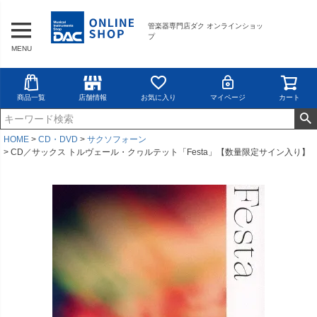
管楽器専門店ダク オンラインショッ
プ
MENU
商品一覧
店舗情報
お気に入り
マイページ
カート
HOME
CD・DVD
サクソフォーン
CD／サックス トルヴェール・クヮルテット「Festa」【数量限定サイン入り】