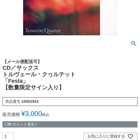
【メール便配送可】
CD／サックス
トルヴェール・クヮルテット
「Festa」
【数量限定サイン入り】
商品番号
10002943
¥
3,000
販売価格
税込
[
30
ポイント進呈 ]
お気に入りに登録する