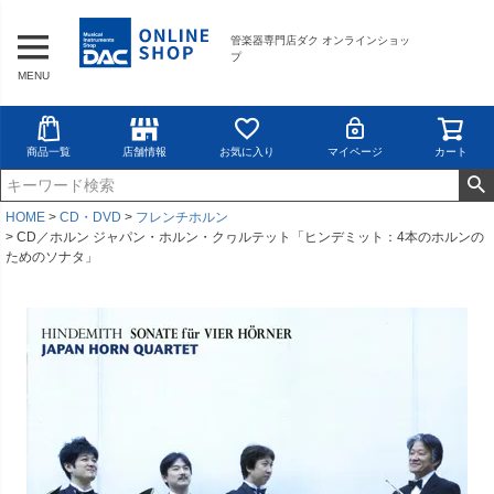
管楽器専門店ダク オンラインショッ
プ
MENU
商品一覧
店舗情報
お気に入り
マイページ
カート
HOME
CD・DVD
フレンチホルン
CD／ホルン ジャパン・ホルン・クヮルテット「ヒンデミット：4本のホルンの
ためのソナタ」