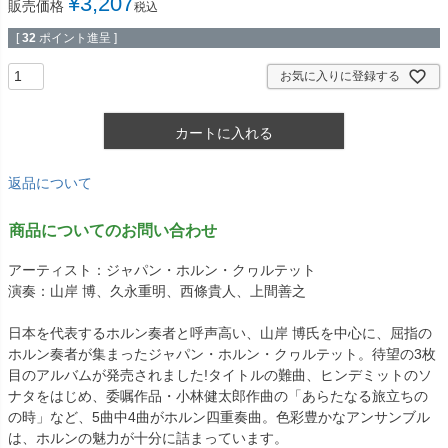
¥
3,207
販売価格
税込
[
32
ポイント進呈 ]
お気に入りに登録する
カートに入れる
返品について
商品についてのお問い合わせ
アーティスト：ジャパン・ホルン・クヮルテット
演奏：山岸 博、久永重明、西條貴人、上間善之
日本を代表するホルン奏者と呼声高い、山岸 博氏を中心に、屈指の
ホルン奏者が集まったジャパン・ホルン・クヮルテット。待望の3枚
目のアルバムが発売されました!タイトルの難曲、ヒンデミットのソ
ナタをはじめ、委嘱作品・小林健太郎作曲の「あらたなる旅立ちの
の時」など、5曲中4曲がホルン四重奏曲。色彩豊かなアンサンブル
は、ホルンの魅力が十分に詰まっています。