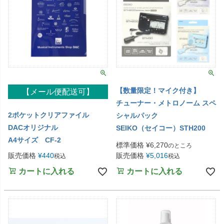
【数量限定！マイク付き】
【メール便配送可】
チューナー・メトロノーム スペ
2ポケットクリアファイル
シャルパック
DACオリジナル
SEIKO（セイコー）STH200
A4サイズ CF-2
標準価格
¥
6,270
のところ
販売価格
¥
440
販売価格
¥
5,016
税込
税込
カートに入れる
カートに入れる