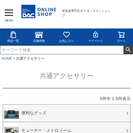
管楽器専門店ダク オンラインショッ
プ
MENU
商品一覧
店舗情報
お気に入り
マイページ
カート
HOME
共通アクセサリー
共通アクセサリー
5
件中
1
-
5
件表示
便利なグッズ
チューナー・メトロノーム