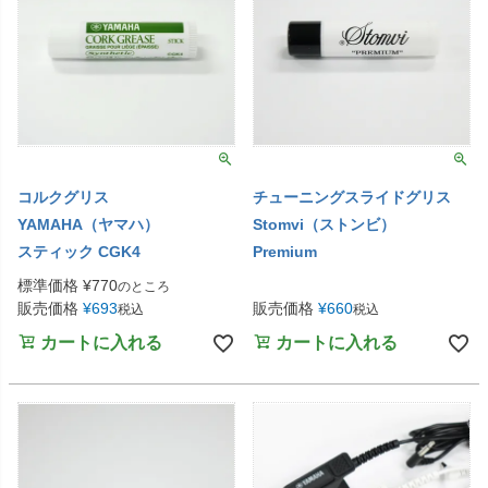
コルクグリス
チューニングスライドグリス
YAMAHA（ヤマハ）
Stomvi（ストンビ）
スティック CGK4
Premium
標準価格
¥
770
のところ
販売価格
¥
693
販売価格
¥
660
税込
税込
カートに入れる
カートに入れる