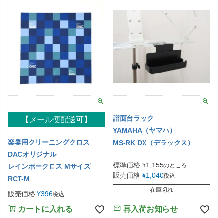
譜面台ラック
【メール便配送可】
YAMAHA（ヤマハ）
楽器用クリーニングクロス
MS-RK DX（デラックス）
DACオリジナル
標準価格
¥
1,155
のところ
レインボークロス Mサイズ
販売価格
¥
1,040
税込
RCT-M
在庫切れ
販売価格
¥
396
税込
カートに入れる
再入荷お知らせ