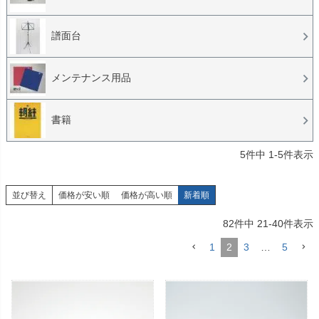
譜面台
メンテナンス用品
書籍
5
件中
1
-
5
件表示
並び替え
価格が安い順
価格が高い順
新着順
82
件中
21
-
40
件表示
1
2
3
…
5