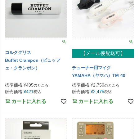
コルクグリス
【メール便配送可】
Buffet Crampon（ビュッフ
チューナー用マイク
ェ・クランポン）
YAMAHA（ヤマハ）TM-40
標準価格
¥
495
標準価格
¥
2,750
のところ
のところ
販売価格
¥
421
販売価格
¥
2,475
税込
税込
カートに入れる
カートに入れる