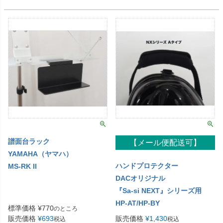
譜面台ラック
【メール便配送可】
YAMAHA（ヤマハ）
ハンドプロテクター
MS-RK II
DACオリジナル
『Sa-si NEXT』シリーズ用
HP-AT/HP-BY
標準価格
¥
770
のところ
販売価格
¥
693
販売価格
¥
1,430
税込
税込